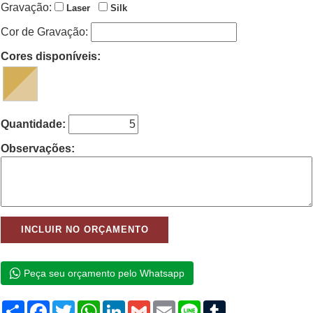
Gravação:
Laser
Silk
Cor de Gravação:
Cores disponíveis:
Quantidade:
Observações:
Peça seu orçamento pelo Whatsapp
Compartilhar
Facebook
Twitter
WhatsApp
LinkedIn
Gmail
Email
Line
Tumblr