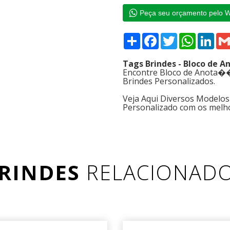
Peça seu orçamento pelo 
Compartilhar
Facebook
Twitter
WhatsAp
Link
Tags Brindes - Bloco de
Encontre Bloco de Anota��
Brindes Personalizados.
Veja Aqui Diversos Modelo
Personalizado com os melh
RINDES
RELACIONAD