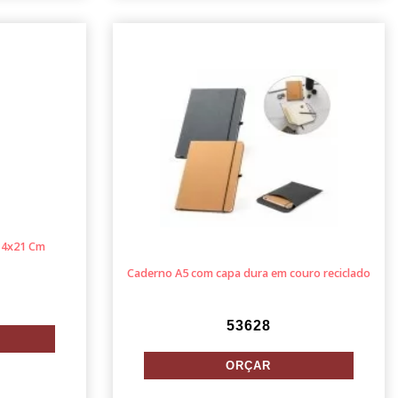
 14x21 Cm
Caderno A5 com capa dura em couro reciclado
53628