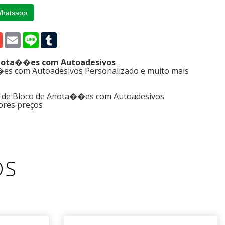
Whatsapp
p
edIn
Gmail
Email
Line
Tumblr
 Anota��es com Autoadesivos
es com Autoadesivos Personalizado e muito mais
s de Bloco de Anota��es com Autoadesivos
ores preços
OS