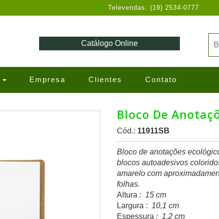
Televendas: (19) 2534-0777
Catálogo Online
s
Empresa
Clientes
Contato
Bloco De Anotaç
Cód.:
11911SB
Bloco de anotações ecológico,
blocos autoadesivos colorid
amarelo com aproximadament
folhas.
Altura
: 15 cm
Largura
: 10,1 cm
Espessura
: 1,2 cm