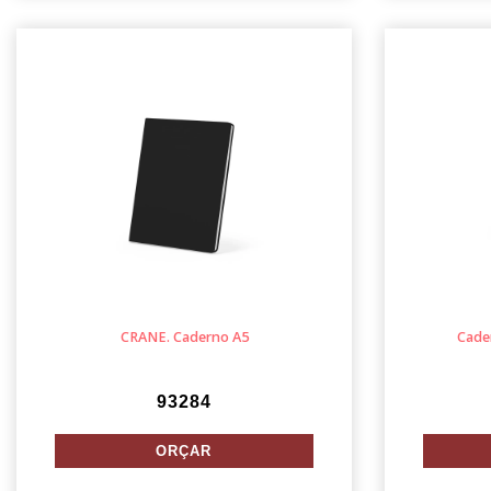
CRANE. Caderno A5
Cader
93284