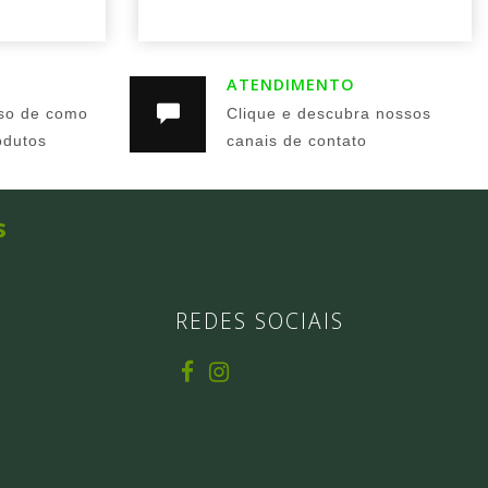
ATENDIMENTO
so de como
Clique e descubra nossos
odutos
canais de contato
s
REDES SOCIAIS