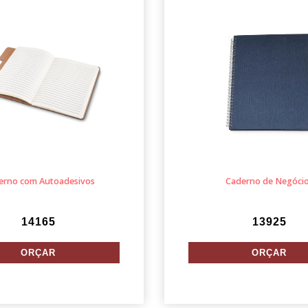
erno com Autoadesivos
Caderno de Negóci
14165
13925