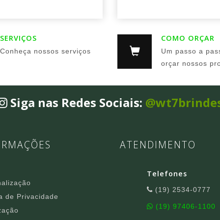
SERVIÇOS
COMO ORÇAR
Conheça nossos serviços
Um passo a pas
orçar nossos pr
Siga nas Redes Sociais:
@wt7brinde
ORMAÇÕES
ATENDIMENTO
Telefones
alização
(19) 2534-0777
ca de Privacidade
(19) 97406-1100
zação