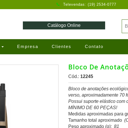
Televendas: (19) 2534-0777
Catálogo Online
s
Empresa
Clientes
Contato
Bloco De Anotaç
Cód.:
12245
Bloco de anotações ecológico 
verso, aproximadamente 70 fo
Possui suporte elástico com 
MÍNIMO DE 60 PEÇAS!
Medidas aproximadas para g
Tamanho total aproximado
(C
Peso aproximado
(g): 81