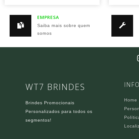
EMPRESA
Saiba mais sobre quem
somos
INF
WT7 BRINDES
Home
Brindes Promocionais
Person
Personalizados para todos os
Políti
segmentos!
Locali