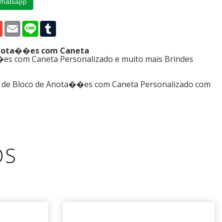
Whatsapp
p
edIn
Gmail
Email
Line
Tumblr
 Anota��es com Caneta
es com Caneta Personalizado e muito mais Brindes
s de Bloco de Anota��es com Caneta Personalizado com
OS