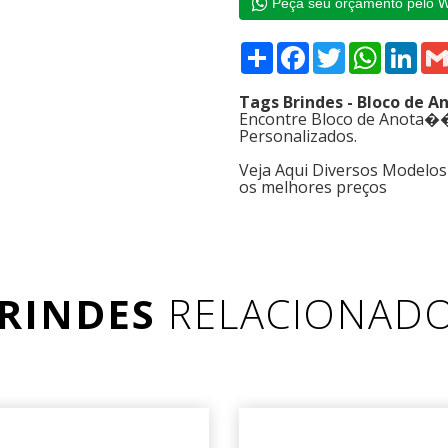
Peça seu orçamento pelo 
Compartilhar
Facebook
Twitter
WhatsAp
Link
Tags Brindes - Bloco de
Encontre Bloco de Anota��
Personalizados.
Veja Aqui Diversos Modelo
os melhores preços
RINDES
RELACIONAD