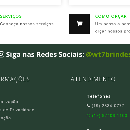
SERVIÇOS
COMO ORÇAR
Conheça nossos serviços
Um passo a pas
orçar nossos pr
Siga nas Redes Sociais:
@wt7brinde
ORMAÇÕES
ATENDIMENTO
Telefones
alização
(19) 2534-0777
ca de Privacidade
(19) 97406-1100
zação