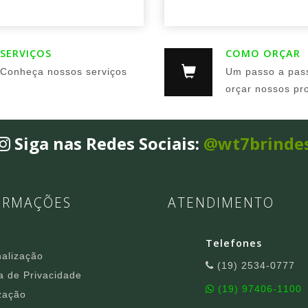
SERVIÇOS
COMO ORÇAR
Conheça nossos serviços
Um passo a pas
orçar nossos pr
Siga nas Redes Sociais:
@wt7brinde
ORMAÇÕES
ATENDIMENTO
Telefones
alização
(19) 2534-0777
ca de Privacidade
(19) 97406-1100
zação