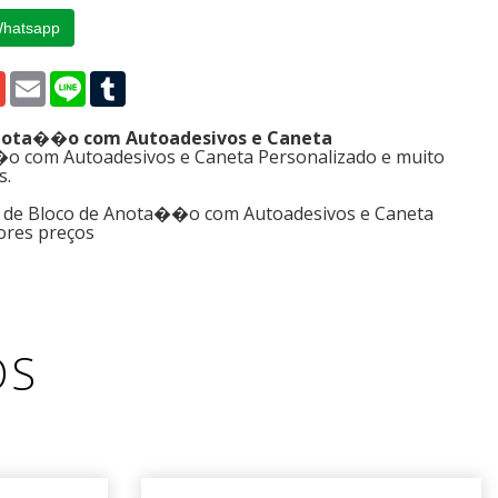
Whatsapp
p
edIn
Gmail
Email
Line
Tumblr
 Anota��o com Autoadesivos e Caneta
o com Autoadesivos e Caneta Personalizado e muito
s.
s de Bloco de Anota��o com Autoadesivos e Caneta
ores preços
OS