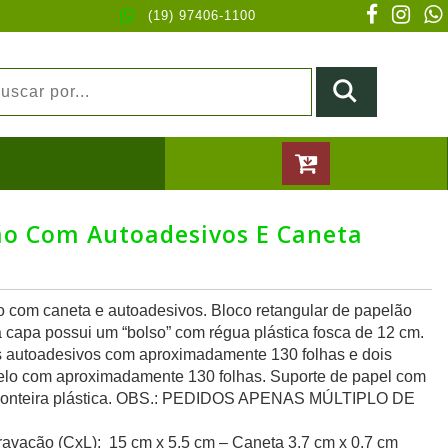
(19) 97406-1100
ão Com Autoadesivos E Caneta
o com caneta e autoadesivos. Bloco retangular de papelão
ra capa possui um “bolso” com régua plástica fosca de 12 cm.
os autoadesivos com aproximadamente 130 folhas e dois
elo com aproximadamente 130 folhas. Suporte de papel com
e ponteira plástica. OBS.: PEDIDOS APENAS MÚLTIPLO DE
avação (CxL): 15 cm x 5,5 cm – Caneta 3,7 cm x 0,7 cm