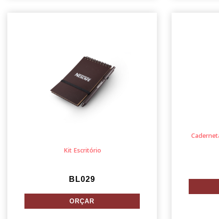
Caderneta
Kit Escritório
BL029