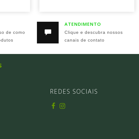
ATENDIMENTO
so de como
Clique e descubra nossos
odutos
canais de contato
s
REDES SOCIAIS