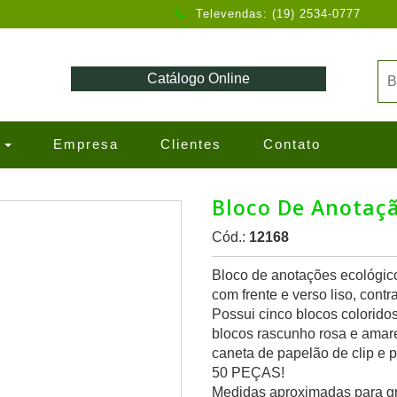
Televendas: (19) 2534-0777
Catálogo Online
s
Empresa
Clientes
Contato
Bloco De Anotaç
Cód.:
12168
Bloco de anotações ecológic
com frente e verso liso, cont
Possui cinco blocos colorid
blocos rascunho rosa e amar
caneta de papelão de clip 
50 PEÇAS!
Medidas aproximadas para gr