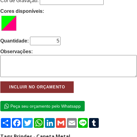
Cor de Gravação:
Cores disponíveis:
Quantidade:
Observações:
Peça seu orçamento pelo Whatsapp
Compartilhar
Facebook
Twitter
WhatsApp
LinkedIn
Gmail
Email
Line
Tumblr
Tags Brindes - Caneta Metal