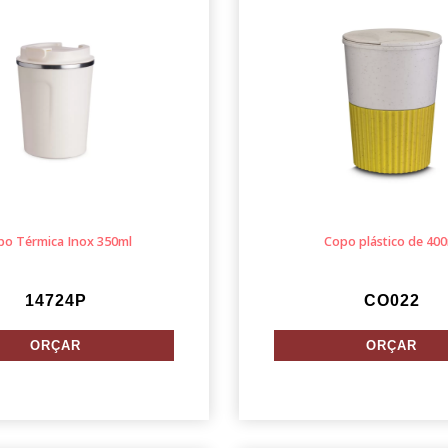
po Térmica Inox 350ml
Copo plástico de 40
14724P
CO022