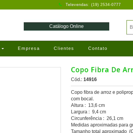
Televendas: (19) 2534-0777
Catálogo Online
s
Empresa
Clientes
Contato
Copo Fibra De Ar
Cód.:
14916
Copo fibra de arroz e polipr
com bocal.
Altura : 13,6 cm
Largura : 9,4 cm
Circunferência : 26,1 cm
Medidas aproximadas para gr
Tamanho total aproximado (C