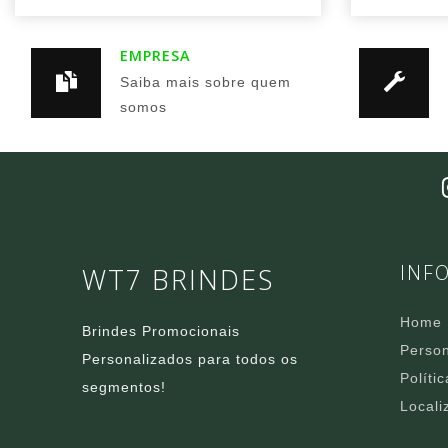
EMPRESA
Saiba mais sobre quem
somos
INF
WT7 BRINDES
Home
Brindes Promocionais
Person
Personalizados para todos os
Políti
segmentos!
Locali