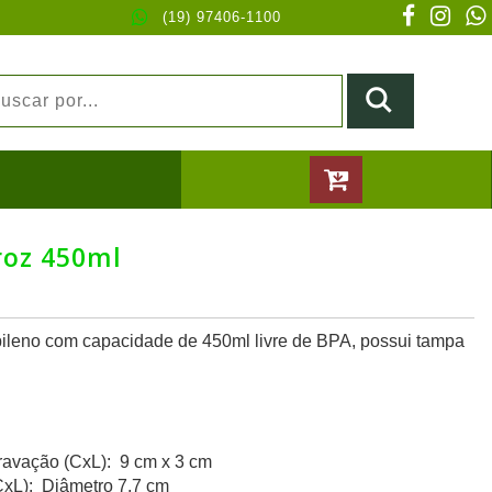
(19) 97406-1100
roz 450ml
opileno com capacidade de 450ml livre de BPA, possui tampa
avação (CxL): 9 cm x 3 cm
xL): Diâmetro 7,7 cm