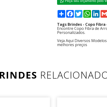
Peça seu orçamento pelo 
Compartilhar
Facebook
Twitter
WhatsAp
Link
Tags Brindes - Copo Fibra
Encontre Copo Fibra de Arr
Personalizados.
Veja Aqui Diversos Modelos
melhores preços
RINDES
RELACIONAD