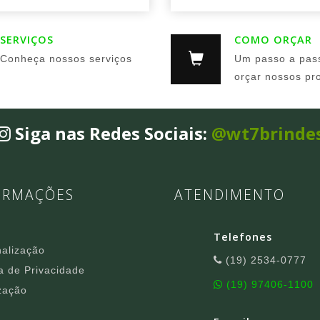
SERVIÇOS
COMO ORÇAR
Conheça nossos serviços
Um passo a pas
orçar nossos pr
Siga nas Redes Sociais:
@wt7brinde
ORMAÇÕES
ATENDIMENTO
Telefones
alização
(19) 2534-0777
ca de Privacidade
(19) 97406-1100
zação