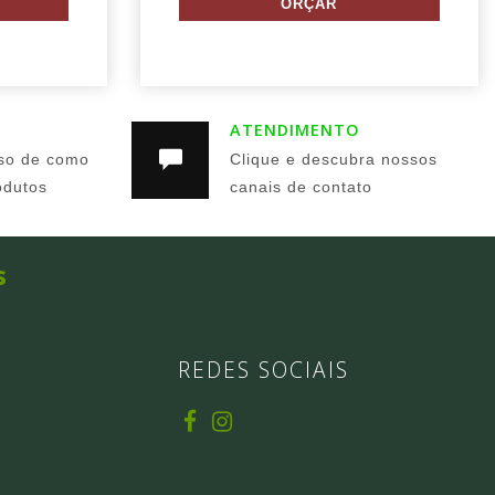
ATENDIMENTO
so de como
Clique e descubra nossos
odutos
canais de contato
s
REDES SOCIAIS