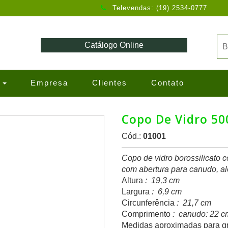
Televendas: (19) 2534-0777
Catálogo Online
s
Empresa
Clientes
Contato
Copo De Vidro 50
Cód.:
01001
Copo de vidro borossilicato
com abertura para canudo, al
Altura
: 19,3 cm
Largura
: 6,9 cm
Circunferência
: 21,7 cm
Comprimento
: canudo: 22 c
Medidas aproximadas para g