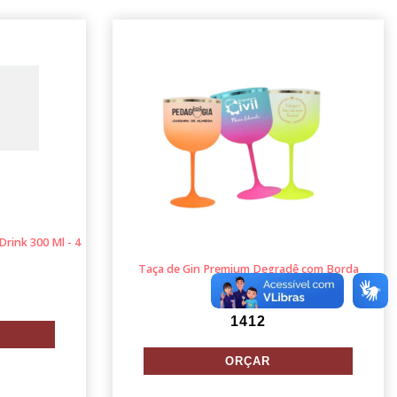
Drink 300 Ml - 4
Taça de Gin Premium Degradê com Borda
Personalizado
1412