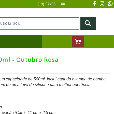
(19) 97406-1100
0ml - Outubro Rosa
 com capacidade de 500ml. Inclui canudo e tampa de bambu
ém de uma luva de silicone para melhor aderência.
m
ravação
(CxL): 11 cm x 2,5 cm