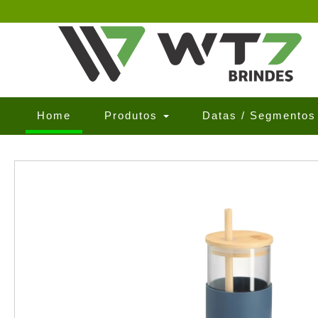
(current)
Home
Produtos
Datas / Segmento