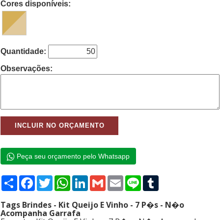
Cores disponíveis:
Quantidade:
Observações:
Peça seu orçamento pelo Whatsapp
Compartilhar
Facebook
Twitter
WhatsApp
LinkedIn
Gmail
Email
Line
Tumblr
Tags Brindes - Kit Queijo E Vinho - 7 P�s - N�o
Acompanha Garrafa