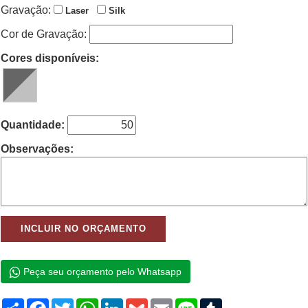
Gravação:
Laser
Silk
Cor de Gravação:
Cores disponíveis:
Quantidade:
Observações:
Peça seu orçamento pelo Whatsapp
Compartilhar
Facebook
Twitter
WhatsApp
LinkedIn
Gmail
Email
Line
Tumblr