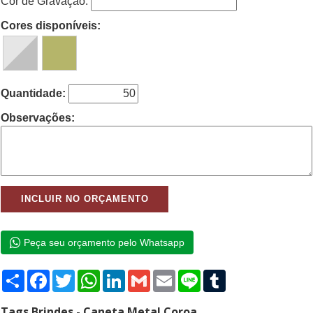
Cor de Gravação:
Cores disponíveis:
Quantidade:
Observações:
Peça seu orçamento pelo Whatsapp
Compartilhar
Facebook
Twitter
WhatsApp
LinkedIn
Gmail
Email
Line
Tumblr
Tags Brindes - Caneta Metal Coroa