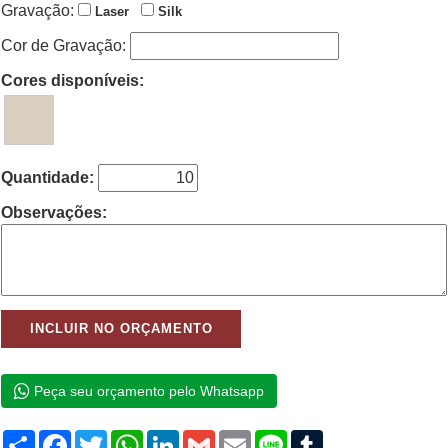
Gravação:
Laser
Silk
Cor de Gravação:
Cores disponíveis:
Quantidade:
Observações:
Peça seu orçamento pelo Whatsapp
Compartilhar
Facebook
Twitter
WhatsApp
LinkedIn
Gmail
Email
Line
Tumblr