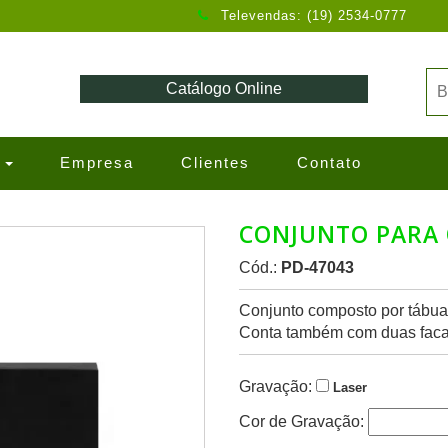
Televendas: (19) 2534-0777
Catálogo Online
s
Empresa
Clientes
Contato
CONJUNTO PARA 
Cód.:
PD-47043
Conjunto composto por tábua
Conta também com duas facas
Gravação:
Laser
Cor de Gravação: