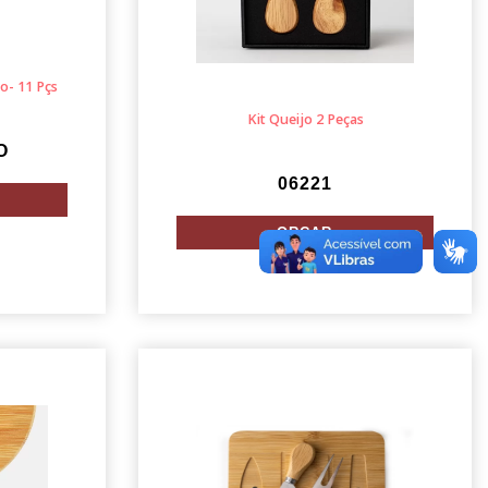
o- 11 Pçs
Kit Queijo 2 Peças
O
06221