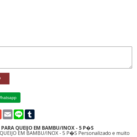
Whatsapp
p
edIn
Gmail
Email
Line
Tumblr
 PARA QUEIJO EM BAMBU/INOX - 5 P�S
UEIJO EM BAMBU/INOX - 5 P�S Personalizado e muito