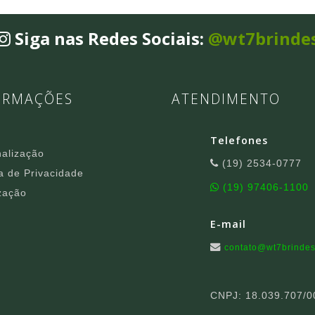
Siga nas Redes Sociais:
@wt7brinde
ORMAÇÕES
ATENDIMENTO
Telefones
alização
(19) 2534-0777
ca de Privacidade
(19) 97406-1100
zação
E-mail
contato@wt7brindes
CNPJ: 18.039.707/0