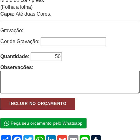
Miolo 01 cor - preto.
(Folha a folha)
Capa:
Até duas Cores.
Gravação:
Cor de Gravação:
Quantidade:
Observações:
Peça seu orçamento pelo Whatsapp
Compartilhar
Facebook
Twitter
WhatsApp
LinkedIn
Gmail
Email
Line
Tumblr