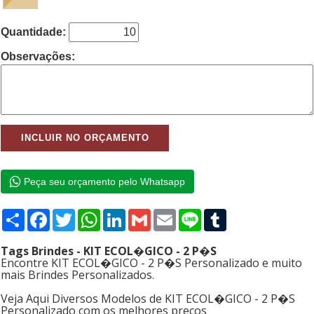
Quantidade:
Observações:
Peça seu orçamento pelo Whatsapp
Compartilhar
Facebook
Twitter
WhatsApp
LinkedIn
Gmail
Email
Line
Tumblr
Tags Brindes - KIT ECOL�GICO - 2 P�S
Encontre KIT ECOL�GICO - 2 P�S Personalizado e muito
mais Brindes Personalizados.
Veja Aqui Diversos Modelos de KIT ECOL�GICO - 2 P�S
Personalizado com os melhores preços