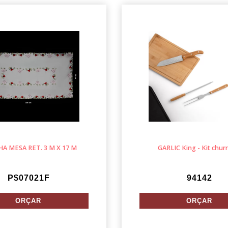
A MESA RET. 3 M X 17 M
GARLIC King - Kit chur
P$07021F
94142