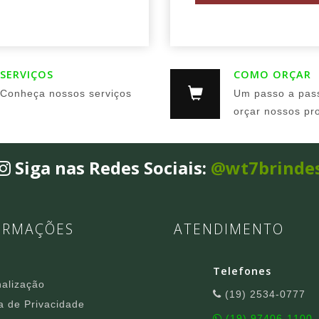
SERVIÇOS
COMO ORÇAR
Conheça nossos serviços
Um passo a pas
orçar nossos pr
Siga nas Redes Sociais:
@wt7brinde
ORMAÇÕES
ATENDIMENTO
Telefones
alização
(19) 2534-0777
ca de Privacidade
(19) 97406-1100