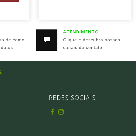
ATENDIMENTO
so de como
Clique e descubra nossos
odutos
canais de contato
s
REDES SOCIAIS