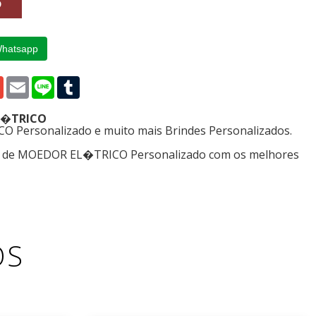
Whatsapp
p
edIn
Gmail
Email
Line
Tumblr
EL�TRICO
Personalizado e muito mais Brindes Personalizados.
os de MOEDOR EL�TRICO Personalizado com os melhores
OS