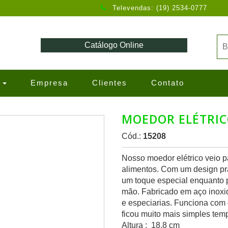
Televendas: (19) 2534-0777
Catálogo Online
s
Empresa
Clientes
Contato
MOEDOR ELÉTRI
Cód.:
15208
Nosso moedor elétrico veio pa
alimentos. Com um design prá
um toque especial enquanto 
mão. Fabricado em aço inoxidá
e especiarias. Funciona com 4 
ficou muito mais simples temp
Altura : 18,8 cm