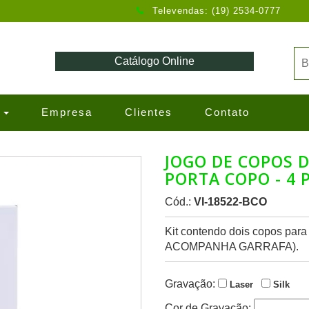
Televendas: (19) 2534-0777
Catálogo Online
s
Empresa
Clientes
Contato
JOGO DE COPOS D
PORTA COPO - 4
Cód.:
VI-18522-BCO
Kit contendo dois copos par
ACOMPANHA GARRAFA).
Gravação:
Laser
Silk
Cor de Gravação: