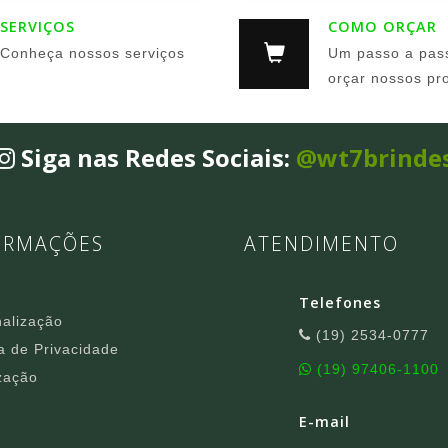
SERVIÇOS
COMO ORÇAR
Conheça nossos serviços
Um passo a pas
orçar nossos pr
Siga nas Redes Sociais:
@wt7brinde
ORMAÇÕES
ATENDIMENTO
Telefones
alização
(19) 2534-0777
ca de Privacidade
(19) 97406-1100
zação
E-mail