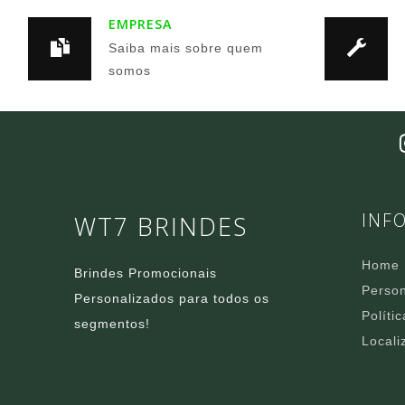
EMPRESA
Saiba mais sobre quem
somos
INF
WT7 BRINDES
Home
Brindes Promocionais
Person
Personalizados para todos os
Políti
segmentos!
Locali