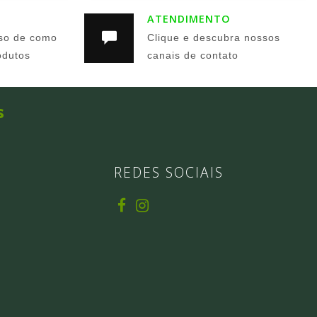
ATENDIMENTO
so de como
Clique e descubra nossos
odutos
canais de contato
s
REDES SOCIAIS