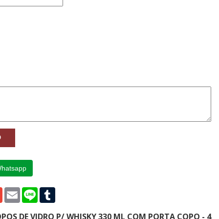
Whatsapp
p
edIn
Gmail
Email
Line
Tumblr
COPOS DE VIDRO P/ WHISKY 330 ML COM PORTA COPO - 4