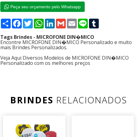
Peça seu orçamento pelo Whatsapp
Compartilhar
Facebook
Twitter
WhatsApp
LinkedIn
Gmail
Email
Line
Tumblr
Tags Brindes - MICROFONE DIN�MICO
Encontre MICROFONE DIN�MICO Personalizado e muito
mais Brindes Personalizados.
Veja Aqui Diversos Modelos de MICROFONE DIN�MICO
Personalizado com os melhores preços
BRINDES
RELACIONADOS