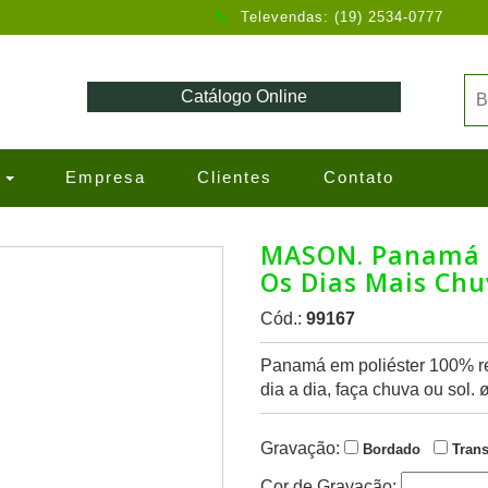
Televendas: (19) 2534-0777
Catálogo Online
s
Empresa
Clientes
Contato
MASON. Panamá E
Os Dias Mais Chu
Cód.:
99167
Panamá em poliéster 100% rec
dia a dia, faça chuva ou sol.
Gravação:
Bordado
Trans
Cor de Gravação: