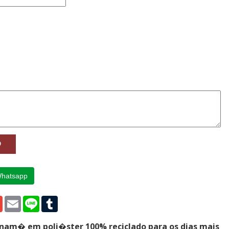
Whatsapp
p
edIn
Gmail
Email
Line
Tumblr
nam� em poli�ster 100% reciclado para os dias mais