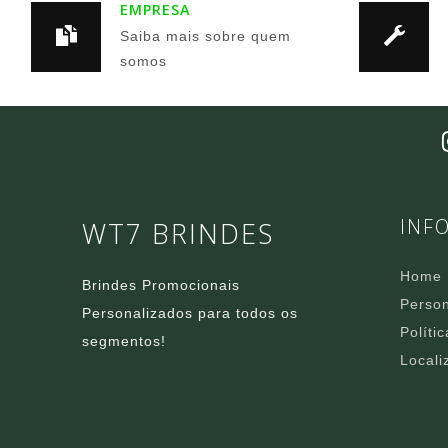
EMPRESA
Saiba mais sobre quem
somos
INF
WT7 BRINDES
Home
Brindes Promocionais
Person
Personalizados para todos os
Políti
segmentos!
Locali