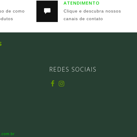
ATENDIMENTO
so de como
Clique e descubra nossos
odutos
canais de contato
s
REDES SOCIAIS
.com.br