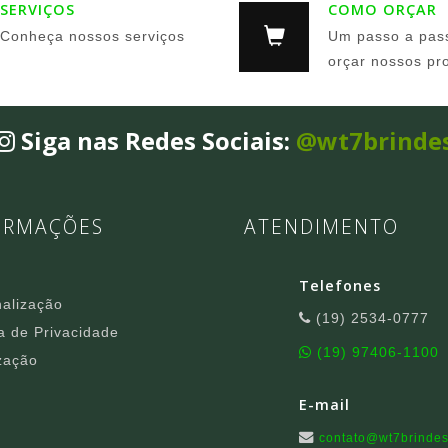
SERVIÇOS
COMO ORÇAR
Conheça nossos serviços
Um passo a pas
orçar nossos pr
Siga nas Redes Sociais:
@wt7brinde
ORMAÇÕES
ATENDIMENTO
Telefones
alização
(19) 2534-0777
ca de Privacidade
(19) 97406-1100
zação
E-mail
contato@wt7brindes