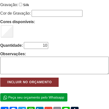
Gravação:
Silk
Cor de Gravação:
Cores disponíveis:
Quantidade:
Observações:
Peça seu orçamento pelo Whatsapp
Compartilhar
Facebook
Twitter
WhatsApp
LinkedIn
Gmail
Email
Line
Tumblr