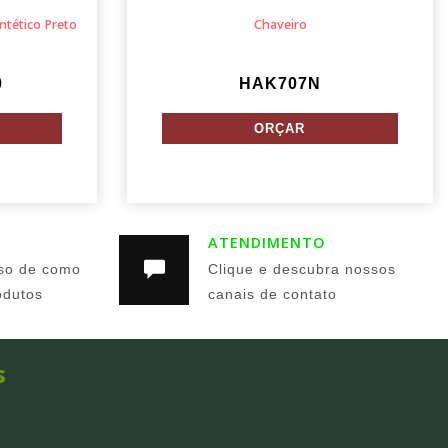
ntético Preto
Chaveiro
0
HAK707N
ATENDIMENTO
so de como
Clique e descubra nossos
odutos
canais de contato
s