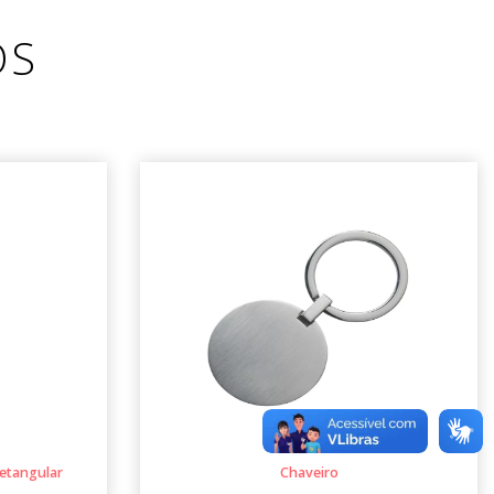
OS
etangular
Chaveiro