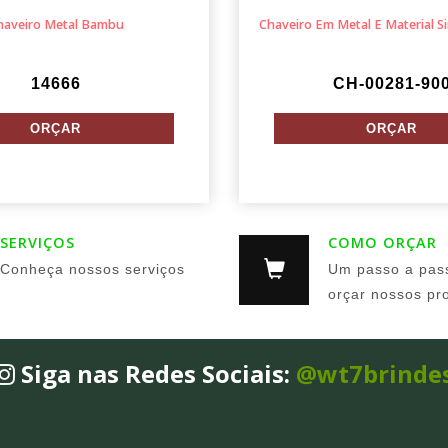
haveiro Metal Bambu
Chaveiro Em Metal E Material Si
14666
CH-00281-90
SERVIÇOS
COMO ORÇAR
Conheça nossos serviços
Um passo a pas
orçar nossos pr
Siga nas Redes Sociais:
@wt7brinde