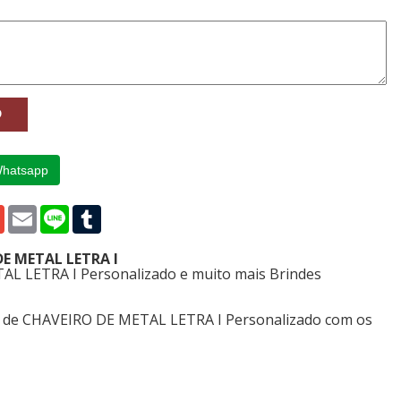
Whatsapp
p
edIn
Gmail
Email
Line
Tumblr
DE METAL LETRA I
L LETRA I Personalizado e muito mais Brindes
s de CHAVEIRO DE METAL LETRA I Personalizado com os