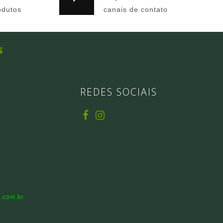
odutos
canais de contato
s
REDES SOCIAIS
.com.br