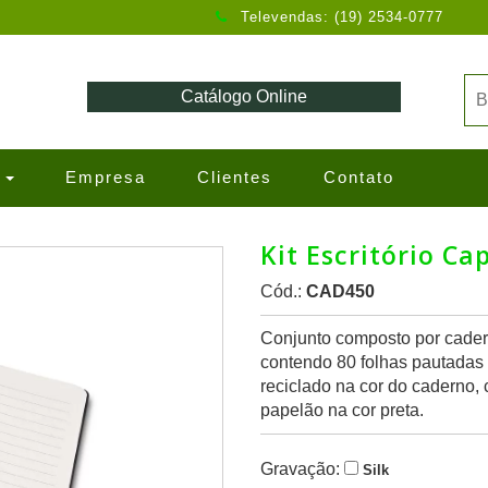
Televendas: (19) 2534-0777
Catálogo Online
s
Empresa
Clientes
Contato
Kit Escritório C
Cód.:
CAD450
Conjunto composto por cade
contendo 80 folhas pautadas 
reciclado na cor do caderno
papelão na cor preta.
Gravação:
Silk