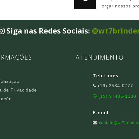
orçar nossos pr
Siga nas Redes Sociais:
@wt7brinde
ORMAÇÕES
ATENDIMENTO
Telefones
alização
(19) 2534-0777
ca de Privacidade
(19) 97406-1100
zação
E-mail
contato@wt7brindes