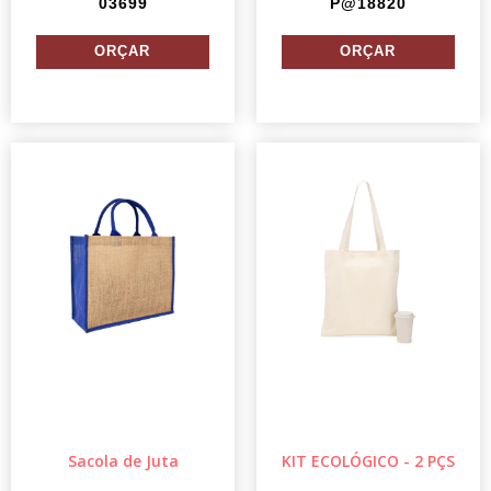
03699
P@18820
Sacola de Juta
KIT ECOLÓGICO - 2 PÇS