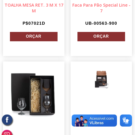
TOALHA MESA RET. 3 M X 17
Faca Para Pão Special Line -
M
7
P$07021D
UB-00563-900