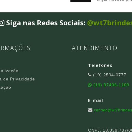
Siga nas Redes Sociais:
@wt7brinde
ORMAÇÕES
ATENDIMENTO
Telefones
alização
(19) 2534-0777
ca de Privacidade
(19) 97406-1100
zação
E-mail
contato@wt7brindes
CNPJ: 18.039.707/0