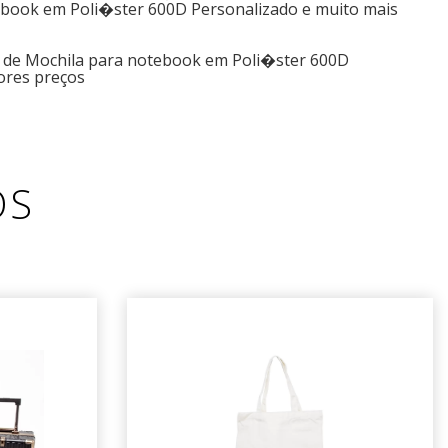
ebook em Poli�ster 600D Personalizado e muito mais
s de Mochila para notebook em Poli�ster 600D
ores preços
OS