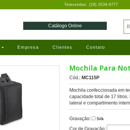
Televendas: (19) 2534-0777
Catálogo Online
s
Empresa
Clientes
Contato
Mochila Para No
Cód.:
MC115P
Mochila confeccionada em te
capacidade total de 17 litros
lateral e compartimento inter
Gravação:
Silk
Cor de Gravação: