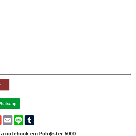
Whatsapp
p
edIn
Gmail
Email
Line
Tumblr
ara notebook em Poli�ster 600D