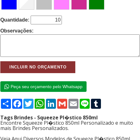
Quantidade:
Observações:
Peça seu orçamento pelo Whatsapp
Compartilhar
Facebook
Twitter
WhatsApp
LinkedIn
Gmail
Email
Line
Tumblr
Tags Brindes - Squeeze Pl�stico 850ml
Encontre Squeeze Pl�stico 850ml Personalizado e muito
mais Brindes Personalizados.
Veja Aqui Diversos Modelos de Squeeze Pl�stico 850ml