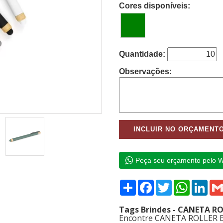
Cores disponíveis:
Quantidade:
Observações:
Peça seu orçamento pelo 
Compartilhar
Facebook
Twitter
WhatsAp
Link
Tags Brindes - CANETA R
Encontre CANETA ROLLER