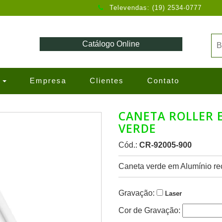
Televendas: (19) 2534-0777
Catálogo Online
s
Empresa
Clientes
Contato
CANETA ROLLER 
VERDE
Cód.:
CR-92005-900
Caneta verde em Alumínio rec
Gravação:
Laser
Cor de Gravação: