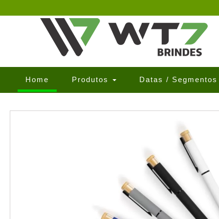
(current)
Home
Produtos
Datas / Segmento