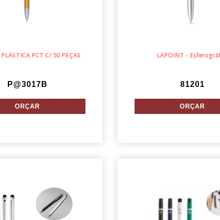
PLÁSTICA PCT C/ 50 PEÇAS
LAPOINT - Esferográf
P@3017B
81201