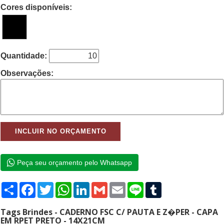
Cores disponíveis:
Quantidade:
Observações:
Peça seu orçamento pelo Whatsapp
Compartilhar
Facebook
Twitter
WhatsApp
LinkedIn
Gmail
Email
Line
Tumblr
Tags Brindes - CADERNO FSC C/ PAUTA E Z�PER - CAPA
EM RPET PRETO - 14X21CM