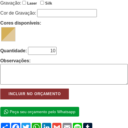
Gravação:
Laser
Silk
Cor de Gravação:
Cores disponíveis:
Quantidade:
Observações:
Peça seu orçamento pelo Whatsapp
Compartilhar
Facebook
Twitter
WhatsApp
LinkedIn
Gmail
Email
Line
Tumblr