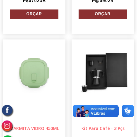
P$07023B
P@09024
MARMITA VIDRO 450ML
Kit Para Café - 3 Pçs