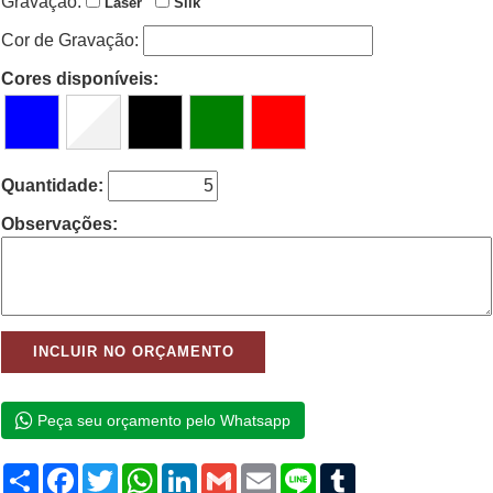
Gravação:
Laser
Silk
Cor de Gravação:
Cores disponíveis:
Quantidade:
Observações:
Peça seu orçamento pelo Whatsapp
Compartilhar
Facebook
Twitter
WhatsApp
LinkedIn
Gmail
Email
Line
Tumblr