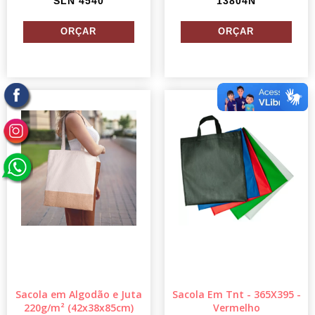
SLN 4540
13804N
Sacola em Algodão e Juta
Sacola Em Tnt - 365X395 -
220g/m² (42x38x85cm)
Vermelho