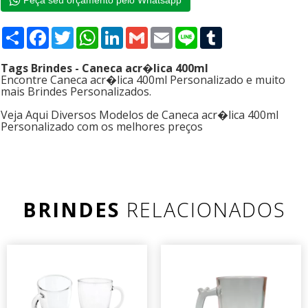
Peça seu orçamento pelo Whatsapp
Compartilhar
Facebook
Twitter
WhatsApp
LinkedIn
Gmail
Email
Line
Tumblr
Tags Brindes - Caneca acr�lica 400ml
Encontre Caneca acr�lica 400ml Personalizado e muito
mais Brindes Personalizados.
Veja Aqui Diversos Modelos de Caneca acr�lica 400ml
Personalizado com os melhores preços
BRINDES
RELACIONADOS