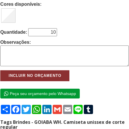
Cores disponíveis:
Quantidade:
Observações:
Peça seu orçamento pelo Whatsapp
Compartilhar
Facebook
Twitter
WhatsApp
LinkedIn
Gmail
Email
Line
Tumblr
Tags Brindes - GOIABA WH. Camiseta unissex de corte
regular