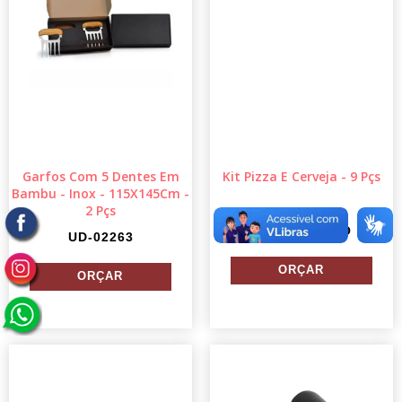
Garfos Com 5 Dentes Em
Kit Pizza E Cerveja - 9 Pçs
Bambu - Inox - 115X145Cm -
2 Pçs
KT-90002-BCO
UD-02263