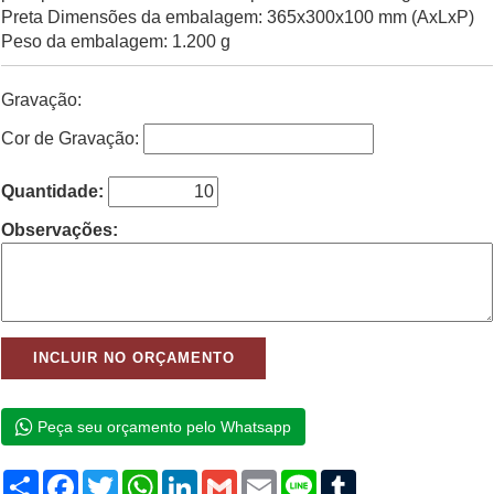
Preta Dimensões da embalagem: 365x300x100 mm (AxLxP)
Peso da embalagem: 1.200 g
Gravação:
Cor de Gravação:
Quantidade:
Observações:
Peça seu orçamento pelo Whatsapp
Compartilhar
Facebook
Twitter
WhatsApp
LinkedIn
Gmail
Email
Line
Tumblr