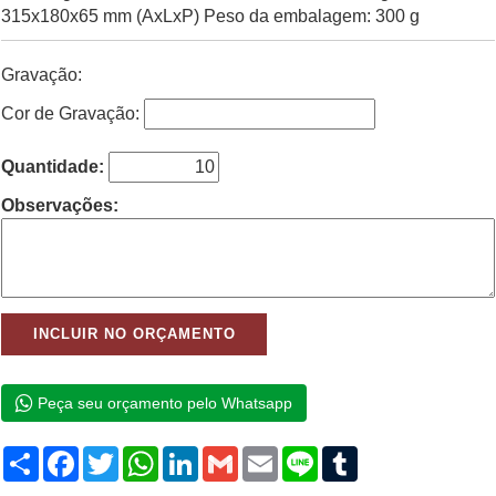
315x180x65 mm (AxLxP) Peso da embalagem: 300 g
Gravação:
Cor de Gravação:
Quantidade:
Observações:
Peça seu orçamento pelo Whatsapp
Compartilhar
Facebook
Twitter
WhatsApp
LinkedIn
Gmail
Email
Line
Tumblr