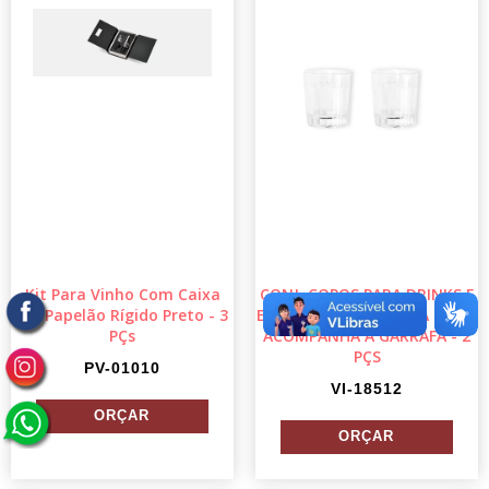
Kit Para Vinho Com Caixa
CONJ. COPOS PARA DRINKS E
Em Papelão Rígido Preto - 3
ESPAÇO PARA GARRAFA - NÃO
PÇs
ACOMPANHA A GARRAFA - 2
PÇS
PV-01010
VI-18512