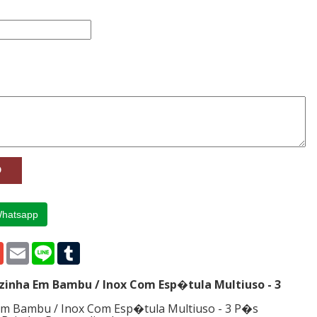
Whatsapp
p
edIn
Gmail
Email
Line
Tumblr
ozinha Em Bambu / Inox Com Esp�tula Multiuso - 3
 Em Bambu / Inox Com Esp�tula Multiuso - 3 P�s