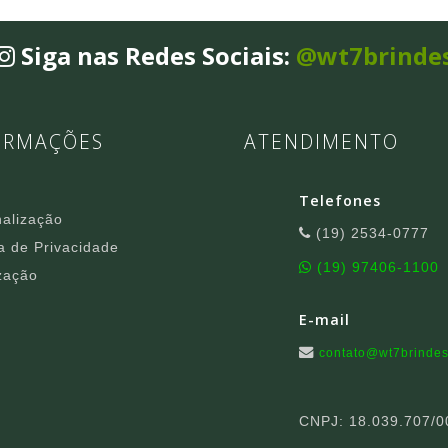
Siga nas Redes Sociais:
@wt7brinde
ORMAÇÕES
ATENDIMENTO
Telefones
alização
(19) 2534-0777
ca de Privacidade
(19) 97406-1100
zação
E-mail
contato@wt7brindes
CNPJ: 18.039.707/0