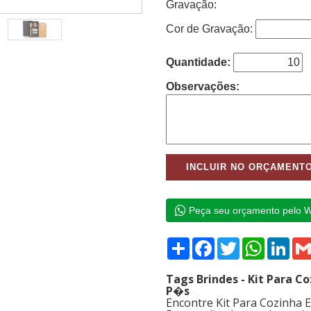
Gravação:
Cor de Gravação:
Quantidade:
Observações:
Peça seu orçamento pelo 
Compartilhar
Facebook
Twitter
WhatsAp
Link
Tags Brindes - Kit Para C
P�s
Encontre Kit Para Cozinha