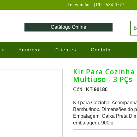
Televendas: (19) 2534-0777
Catálogo Online
s
Empresa
Clientes
Contato
Kit Para Cozinh
Multiuso - 3 PÇs
Cód.:
KT-90180
Kit para Cozinha. Acompanha
Bambu/Inox. Dimensões do pr
Embalagem: Caixa Preta Di
embalagem: 900 g