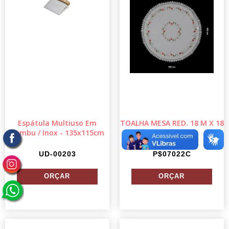
Espátula Multiuso Em
TOALHA MESA RED. 18 M X 18
Bambu / Inox - 135x115cm
M
UD-00203
P$07022C