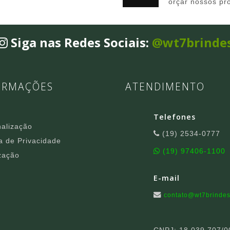
orçar nossos pr
Siga nas Redes Sociais:
@wt7brinde
ORMAÇÕES
ATENDIMENTO
Telefones
alização
(19) 2534-0777
ca de Privacidade
(19) 97406-1100
zação
E-mail
contato@wt7brindes