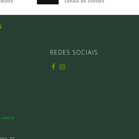
odutos
canais de contato
s
REDES SOCIAIS
.com.br