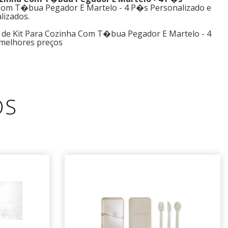
 Com T�bua Pegador E Martelo - 4 P�s Personalizado e
lizados.
 de Kit Para Cozinha Com T�bua Pegador E Martelo - 4
melhores preços
OS