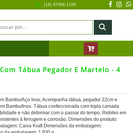
(19) 97406-1100
 Com Tábua Pegador E Martelo - 4
 em Bambu/Aço Inox; Acompanha tábua, pegador 22cm e
em Bambu/Inox. Tábua confeccionada com tripla camada
rabilidade e não deformar com o passar do tempo. Rebites em
sistentes à ferrugem e corrosão. Dimensões do produto:
alagem: Caixa Kraft Dimensões da embalagem:
o da embalagem: 1.930 g