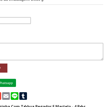
Whatsapp
p
edIn
Gmail
Email
Line
Tumblr
Cozinha Com T�bua Pegador E Martelo - 4 P�s