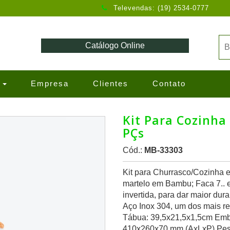
Televendas: (19) 2534-0777
Catálogo Online
s
Empresa
Clientes
Contato
Kit Para Cozinha
PÇs
Cód.:
MB-33303
Kit para Churrasco/Cozinha
martelo em Bambu; Faca 7.. 
invertida, para dar maior du
Aço Inox 304, um dos mais re
Tábua: 39,5x21,5x1,5cm Emb
410x260x70 mm (AxLxP) Pes