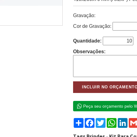
Gravação:
Cor de Gravação:
Quantidade:
Observações:
Peça seu orçamento pelo 
Compartilhar
Facebook
Twitter
WhatsAp
Link
Tags Brindes - Kit Para 