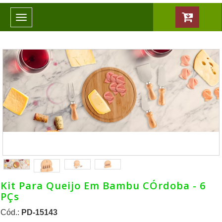
Toggle
navigation
Kit Para Queijo Em Bambu CÓrdoba - 6
PÇs
Cód.:
PD-15143