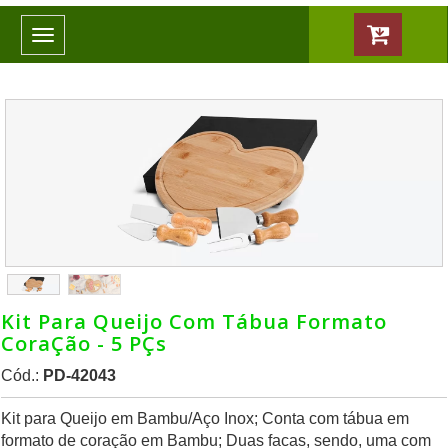
Toggle
navigation
Kit Para Queijo Com Tábua Formato
CoraÇão - 5 PÇs
Cód.:
PD-42043
Kit para Queijo em Bambu/Aço Inox; Conta com tábua em
formato de coração em Bambu; Duas facas, sendo, uma com