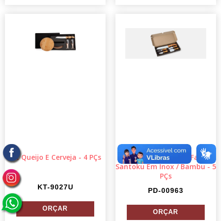
Kit Queijo E Cerveja - 4 PÇs
Conj Para Queijo E Faca
Santoku Em Inox / Bambu - 5
PÇs
KT-9027U
PD-00963