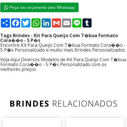
Peça seu orçamento pelo Whatsapp
Compartilhar
Facebook
Twitter
WhatsApp
LinkedIn
Gmail
Email
Line
Tumblr
Tags Brindes - Kit Para Queijo Com T�bua Formato
Cora��o - 5 P�s
Encontre Kit Para Queijo Com T�bua Formato Cora��o -
5 P�s Personalizado e muito mais Brindes Personalizados.
Veja Aqui Diversos Modelos de Kit Para Queijo Com T�bua
Formato Cora��o - 5 P�s Personalizado com os
melhores preços
BRINDES
RELACIONADOS