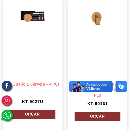
Kit Queijo E Cerveja - 4 PÇs
Conjunto Para Queijo Com
Cepo Em Bambu / Inox - 6
PÇs
KT-9027U
KT-90161