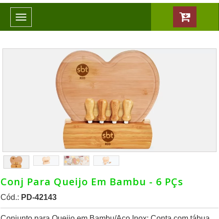
Toggle
navigation
Conj Para Queijo Em Bambu - 6 PÇs
Cód.:
PD-42143
Conjunto para Queijo em Bambu/Aço Inox; Conta com tábua