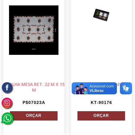
TOALHA MESA RET. 22 M X 15
Kit Para Café Da Manhã - 6
M
PÇs
P$07023A
KT-90176