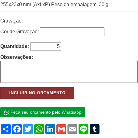
255x23x0 mm (AxLxP) Peso da embalagem: 30 g
Gravação:
Cor de Gravação:
Quantidade:
Observações:
Peça seu orçamento pelo Whatsapp
Compartilhar
Facebook
Twitter
WhatsApp
LinkedIn
Gmail
Email
Line
Tumblr