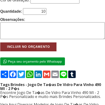
Cor de Gravação:
Quantidade:
Observações:
Peça seu orçamento pelo Whatsapp
Compartilhar
Facebook
Twitter
WhatsApp
LinkedIn
Gmail
Email
Line
Tumblr
Tags Brindes - Jogo De Ta�as De Vidro Para Vinho 490
Ml - 2 P�s
Encontre Jogo De Ta�as De Vidro Para Vinho 490 Ml - 2
P�s Personalizado e muito mais Brindes Personalizados.
Veja Aqui Diversos Modelos de Jogo De Ta�as De Vidro