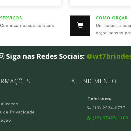
SERVIÇOS
COMO ORÇAR
Conheça nossos serviços
Um passo a pas
orçar nossos pr
Siga nas Redes Sociais:
@wt7brinde
ORMAÇÕES
ATENDIMENTO
Telefones
alização
(19) 2534-0777
ca de Privacidade
(19) 97406-1100
zação