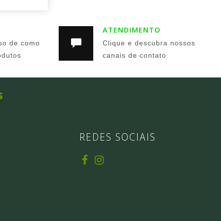
ATENDIMENTO
so de como
Clique e descubra nossos
odutos
canais de contato
s
REDES SOCIAIS