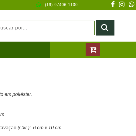
(19) 97406-1100
o em poliéster.
cm
ravação
(CxL): 6 cm x 10 cm