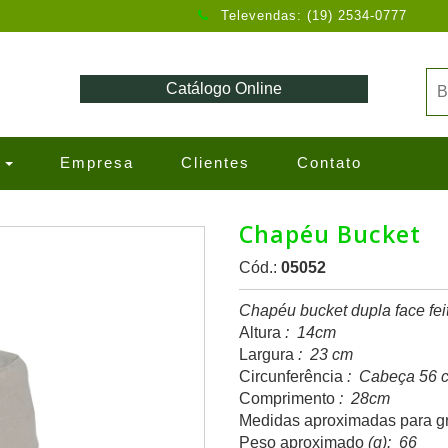
Televendas: (19) 2534-0777
Catálogo Online
s
Empresa
Clientes
Contato
Chapéu Bucket
Cód.:
05052
Chapéu bucket dupla face feit
Altura
: 14cm
Largura
: 23 cm
Circunferência
: Cabeça 56 
Comprimento
: 28cm
Medidas aproximadas para g
Peso aproximado
(g): 66