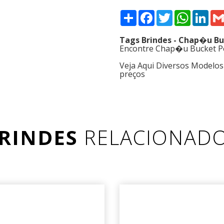
Compartilhar
Facebook
Twitter
WhatsAp
Link
Tags Brindes - Chap�u B
Encontre Chap�u Bucket Pe
Veja Aqui Diversos Modelo
preços
RINDES
RELACIONAD