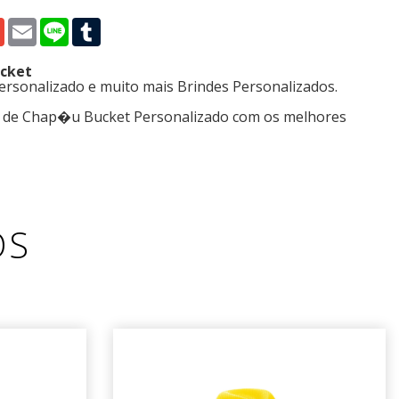
p
edIn
Gmail
Email
Line
Tumblr
ucket
rsonalizado e muito mais Brindes Personalizados.
s de Chap�u Bucket Personalizado com os melhores
OS