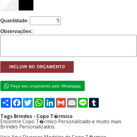
Quantidade:
Observações:
Peça seu orçamento pelo Whatsapp
Compartilhar
Facebook
Twitter
WhatsApp
LinkedIn
Gmail
Email
Line
Tumblr
Tags Brindes - Copo T�rmico
Encontre Copo T�rmico Personalizado e muito mais
Brindes Personalizados.