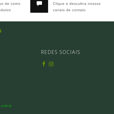
so de como
Clique e descubra nossos
odutos
canais de contato
s
REDES SOCIAIS
.com.br