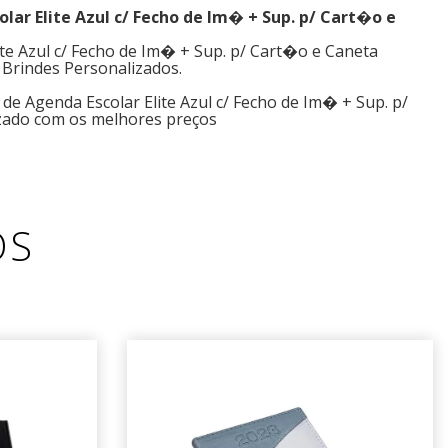
olar Elite Azul c/ Fecho de Im� + Sup. p/ Cart�o e
te Azul c/ Fecho de Im� + Sup. p/ Cart�o e Caneta
 Brindes Personalizados.
de Agenda Escolar Elite Azul c/ Fecho de Im� + Sup. p/
zado com os melhores preços
OS