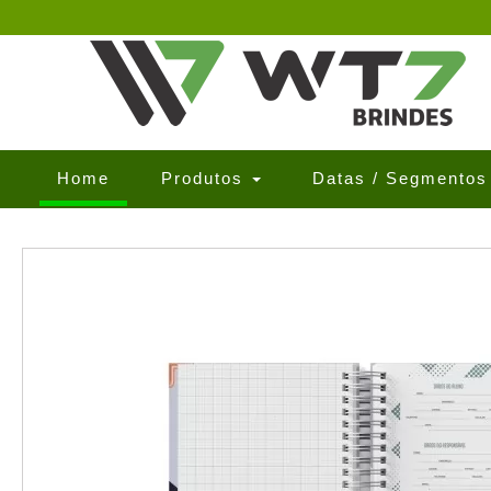
(current)
Home
Produtos
Datas / Segmento