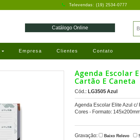
Televendas: (19) 2534-0777
Catálogo Online
s
Empresa
Clientes
Contato
Agenda Escolar El
Cartão E Caneta
Cód.:
LG3505 Azul
Agenda Escolar Elite Azul c/
Cores - Formato: 145x200m
Gravação:
Baixo Relevo