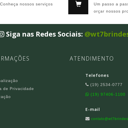
Conheça nossos serviços
Um passo a pas
orçar nossos pr
Siga nas Redes Sociais:
@wt7brinde
ORMAÇÕES
ATENDIMENTO
Telefones
alização
(19) 2534-0777
ca de Privacidade
(19) 97406-1100
zação
E-mail
contato@wt7brindes