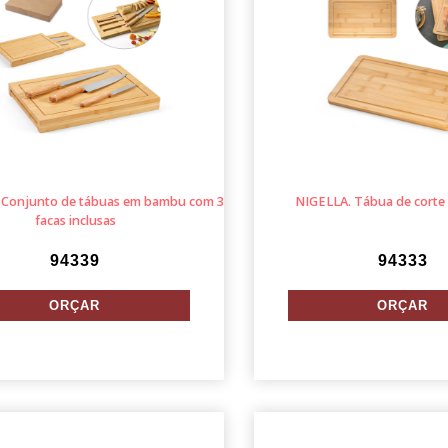
onjunto de tábuas em bambu com 3
NIGELLA. Tábua de cort
facas inclusas
94339
94333