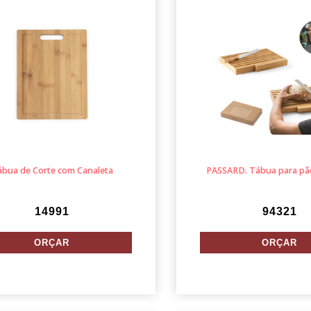
ábua de Corte com Canaleta
PASSARD. Tábua para pã
14991
94321