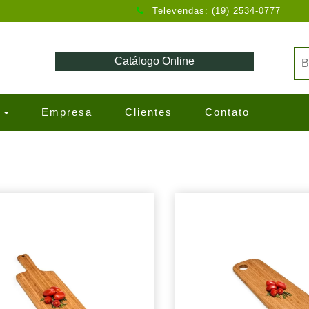
Televendas: (19) 2534-0777
Catálogo Online
s
Empresa
Clientes
Contato