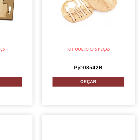
PÇS
KIT QUEIJO C/ 5 PEÇAS
P@08542B